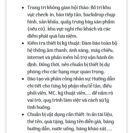
Trang trí không gian hội thảo:
Bố trí khu
vực check-in, bàn tiếp tân, backdrop chụp
hình, sân khấu, quầy trưng bày sản phẩm
(nếu có), khu vực nghỉ cho khách và các
điểm phát quà lưu niệm.
Kiểm tra thiết bị kỹ thuật:
Đảm bảo toàn bộ
hệ thống âm thanh, ánh sáng, máy chiếu,
internet và phần mềm hỗ trợ vận hành ổn
định. Đồng thời, nên chuẩn bị thiết bị dự
phòng cho các hạng mục quan trọng.
Đào tạo và phân công nhân sự:
Hướng dẫn
chi tiết cho từng bộ phận như lễ tân, điều
phối viên, MC, kỹ thuật viên,... để nắm rõ
vai trò, quy trình làm việc và cách xử lý
tình huống.
Chuẩn bị vật dụng cần thiết:
In ấn tài liệu,
thẻ tên, quà tặng, bảng tên diễn giả, bảng
hướng dẫn, nước uống, bảng khảo sát,...