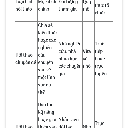
Loại hình
Mục đích
Đối tượng
Quy
thức tổ
hội thảo
chính
tham gia
mô
chức
Chia sẻ
kiến thức
hoặc các
Nhà nghiên
Trực
nghiên
cứu, nhà
Vừa
tiếp
Hội thảo
cứu
khoa học,
và
hoặc
chuyên đề
chuyên
các chuyên
nhỏ
trực
sâu về
gia
tuyến
một lĩnh
vực cụ
thể
Đào tạo
kỹ năng
hoặc giới
Nhân viên,
Trực
Hội thảo
thiệu sản
đối tác,
Nhỏ