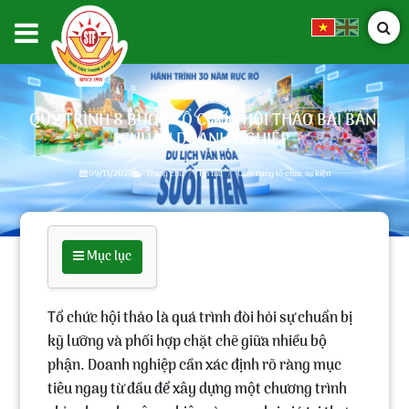
QUY TRÌNH 8 BƯỚC TỔ CHỨC HỘI THẢO BÀI BẢN,
CHUẨN DOANH NGHIỆP
09/11/2025
Trang chủ
Tin tức
Cẩm nang tổ chức sự kiện
Mục lục
Tổ chức hội thảo
là quá trình đòi hỏi sự chuẩn bị
kỹ lưỡng và phối hợp chặt chẽ giữa nhiều bộ
phận. Doanh nghiệp cần xác định rõ ràng mục
tiêu ngay từ đầu để xây dựng một chương trình