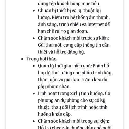
đúng tệp khách hàng mục tiêu.
Chuẩn bị thiết bị và kỹ thuật kỹ
lưỡng:
Kiểm tra hệ thống âm thanh,
ánh sáng, trình chiếu và internet để
hạn chế rủi ro gián đoạn.
Chăm sóc khách mời trước sự kiện:
Gửi thư mời, cung cấp thông tin cần
thiết và hỗ trợ đăng ký.
Trong hội thảo:
Quản lý thời gian hiệu quả:
Phân bổ
hợp lý thời lượng cho phần trình bày,
thảo luận và giải lao, tránh kéo dài
gây nhàm chán.
Linh hoạt trong xử lý tình huống:
Có
phương án dự phòng cho sự cố kỹ
thuật, thay đổi lịch trình hoặc tình
huống khẩn cấp.
Chăm sóc khách mời trong sự kiện:
Hỗ trợ check-in, hướng dẫn chỗ ngồi,