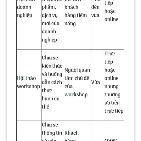
tiếp
doanh
phẩm,
khách
đến
hoặc
nghiệp
dịch vụ
hàng tiềm
vừa
online
mới của
năng
doanh
nghiệp
Trực
Chia sẻ
tiếp
kiến thức
Người quan
hoặc
và hướng
Hội thảo
tâm chủ đề
online
dẫn cách
Vừa
workshop
của
nhưng
thực
workshop
thường
hành cụ
ưu tiên
thể
trực tiếp
Chia sẻ
thông tin
Khách