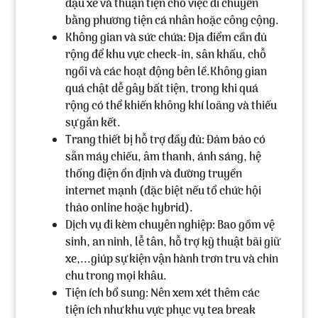
đậu xe và thuận tiện cho việc di chuyển
bằng phương tiện cá nhân hoặc công cộng.
Không gian và sức chứa:
Địa điểm cần đủ
rộng để khu vực check-in, sân khấu, chỗ
ngồi và các hoạt động bên lề.Không gian
quá chật dễ gây bất tiện, trong khi quá
rộng có thể khiến không khí loãng và thiếu
sự gắn kết.
Trang thiết bị hỗ trợ đầy đủ:
Đảm bảo có
sẵn máy chiếu, âm thanh, ánh sáng, hệ
thống điện ổn định và đường truyền
internet mạnh (đặc biệt nếu tổ chức hội
thảo online hoặc hybrid).
Dịch vụ đi kèm chuyên nghiệp:
Bao gồm vệ
sinh, an ninh, lễ tân, hỗ trợ kỹ thuật bãi giữ
xe,...giúp sự kiện vận hành trơn tru và chỉn
chu trong mọi khâu.
Tiện ích bổ sung:
Nên xem xét thêm các
tiện ích như khu vực phục vụ tea break