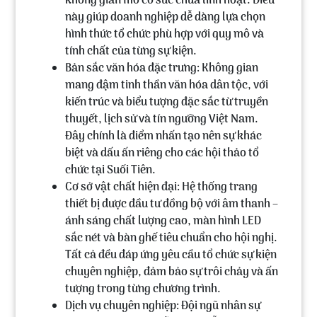
không gian mở có sức chứa linh hoạt. Điều
này giúp doanh nghiệp dễ dàng lựa chọn
hình thức tổ chức phù hợp với quy mô và
tính chất của từng sự kiện.
Bản sắc văn hóa đặc trưng
:
Không gian
mang đậm tinh thần văn hóa dân tộc, với
kiến trúc và biểu tượng đặc sắc từ truyền
thuyết, lịch sử và tín ngưỡng Việt Nam.
Đây chính là điểm nhấn tạo nên sự khác
biệt và dấu ấn riêng cho các hội thảo tổ
chức tại Suối Tiên.
Cơ sở vật chất hiện đại
:
Hệ thống trang
thiết bị được đầu tư đồng bộ với âm thanh –
ánh sáng chất lượng cao, màn hình LED
sắc nét và bàn ghế tiêu chuẩn cho hội nghị.
Tất cả đều đáp ứng yêu cầu tổ chức sự kiện
chuyên nghiệp, đảm bảo sự trôi chảy và ấn
tượng trong từng chương trình.
Dịch vụ chuyên nghiệp
:
Đội ngũ nhân sự