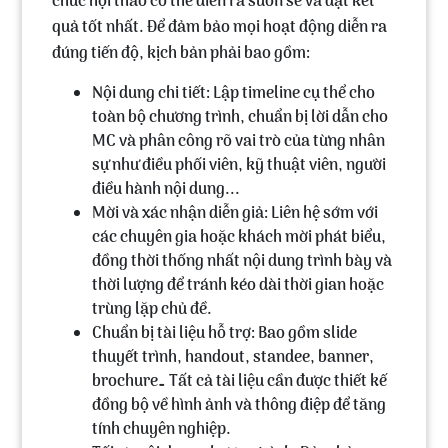
chức hội thảo có thể diễn ra suôn sẻ và đạt kết
quả tốt nhất. Để đảm bảo mọi hoạt động diễn ra
đúng tiến độ, kịch bản phải bao gồm:
Nội dung chi tiết:
Lập timeline cụ thể cho
toàn bộ chương trình, chuẩn bị lời dẫn cho
MC và phân công rõ vai trò của từng nhân
sự như điều phối viên, kỹ thuật viên, người
điều hành nội dung...
Mời và xác nhận diễn giả:
Liên hệ sớm với
các chuyên gia hoặc khách mời phát biểu,
đồng thời thống nhất nội dung trình bày và
thời lượng để tránh kéo dài thời gian hoặc
trùng lặp chủ đề.
Chuẩn bị tài liệu hỗ trợ:
Bao gồm slide
thuyết trình, handout, standee, banner,
brochure… Tất cả tài liệu cần được thiết kế
đồng bộ về hình ảnh và thông điệp để tăng
tính chuyên nghiệp.