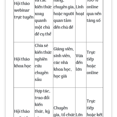
và các
hàng,
100%
Hội thảo
kiến thức
chuyên gia,
Linh
online
webinar
xoay
hoặc người
hoạt
qua nền
trực tuyến
quanh
quan tâm
tảng số
một chủ
đến chủ đề
đề cụ thể
Chia sẻ
Giảng viên,
kiến thức
Trực
sinh viên,
Vừa
Hội thảo
nghiên
tiếp
các nhà
đến
khoa học
cứu
hoặc
khoa học,
lớn
chuyên
online
học giả
sâu
Hợp tác,
trao đổi
Trực
kiến
Chuyên
tiếp
Hội thảo
thức, kỹ
gia, tổ chức
Lớn
hoặc kết