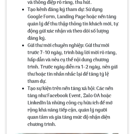
và thông điệp rõ ràng, thu hút.
Tạo kênh đăng ký tham dự:
Sử dụng
Google Form, Landing Page hoặc nền tảng
quản lý để thu thập thông tin khách mời, tự
động gửi xác nhận và theo dõi số lượng
đăng ký.
Gửi thư mời chuyên nghiệp
: Gửi thư mời
trước 7–10 ngày, trình bày lời mời rõ ràng,
hấp dẫn và nêu cụ thể nội dung chương
trình. Trước ngày diễn ra 1–2 ngày, nên gửi
thư hoặc tin nhắn nhắc lại để tăng tỷ lệ
tham dự.
Tạo sự kiện trên nền tảng xã hội:
Các nền
tảng như Facebook Event, Zalo OA hoặc
LinkedIn là những công cụ hữu ích để mở
rộng khả năng tiếp cận, quản lý người
quan tâm và gia tăng mức độ nhận diện
chương trình.