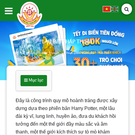
LÂU ĐÀI PHÁP THUẬT
27/02/2026
Trang chủ
Tham quan - khám phá
Trò chơi
Mục lục
Đây là công trình quy mô hoành tráng được xây
dựng dựa theo phiên bản Harry Potter, một lâu
đài kỳ vĩ, lung linh, huyền ảo, đưa du khách hồi
tưởng đến một thế giới đầy màu sắc và âm
thanh, một thế giới kích thích sự tò mò khám