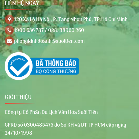
LIÊN HỆ NGAY
120 Xa Lộ Hà Nội, P. Tăng Nhơn Phú, TP.Hồ Chí Minh
1900 636 787 / 028. 38960 260
phongkinhdoanh@suoitien.com
GIỚI THIỆU
Công ty Cổ Phần Du Lịch Văn Hóa Suối Tiên
GPKD số 0300485475 do Sở KH và ĐT TP HCM cấp ngày
24/10/1998