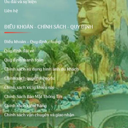
Ưu đãi và sự kiện
Liên hệ
ĐIỀU KHOẢN - CHÍNH SÁCH - QUY ĐỊNH
Điều khoản – Quy định chung
Quy định đặt vé
Quy định thanh toán
Chính sách sử dụng hình ảnh du khách
Chính sách quyền riêng tư
Chính sách xử lý khiếu nại
Chính Sách Bảo Mật Thông Tin
Chính sách kiểm hàng
Chính sách vận chuyển và giao nhận