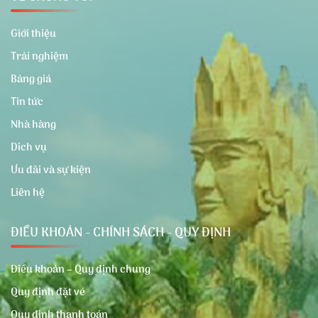
Giới thiệu
Trải nghiệm
Bảng giá
Tin tức
Nhà hàng
Dich vụ
Ưu đãi và sự kiện
Liên hệ
ĐIỀU KHOẢN - CHÍNH SÁCH - QUY ĐỊNH
Điều khoản – Quy định chung
Quy định đặt vé
Quy định thanh toán