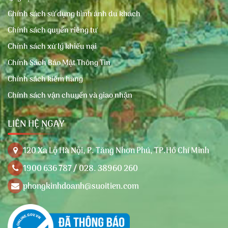
Chính sách sử dụng hình ảnh du khách
Chính sách quyền riêng tư
Chính sách xử lý khiếu nại
Chính Sách Bảo Mật Thông Tin
Chính sách kiểm hàng
Chính sách vận chuyển và giao nhận
LIÊN HỆ NGAY
120 Xa Lộ Hà Nội, P. Tăng Nhơn Phú, TP.Hồ Chí Minh
1900 636 787 / 028. 38960 260
phongkinhdoanh@suoitien.com