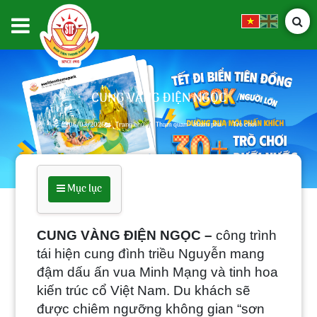
CUNG VÀNG ĐIỆN NGỌC
06/03/2026
Trang chủ
Tham quan - khám phá
Trò chơi
Mục lục
CUNG VÀNG ĐIỆN NGỌC –
công trình
tái hiện cung đình triều Nguyễn mang
đậm dấu ấn vua Minh Mạng và tinh hoa
kiến trúc cổ Việt Nam.
Du khách sẽ
được chiêm ngưỡng không gian “sơn