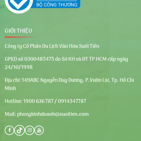
GIỚI THIỆU
Công ty Cổ Phần Du Lịch Văn Hóa Suối Tiên
GPKD số 0300485475 do Sở KH và ĐT TP HCM cấp ngày
24/10/1998
Địa chỉ:
149ABC Nguyễn Duy Dương, P.Vườn Lài, Tp. Hồ Chí
Minh
Hotline:
1900 636 787 / 0914347787
Mail:
phongkinhdoanh@suoitien.com