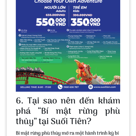
6. Tại sao nên đến khám
phá “Bí mật rừng phù
thủy” tại Suối Tiên?
Bí mật rừng phù thủy mở ra một hành trình kỳ bí