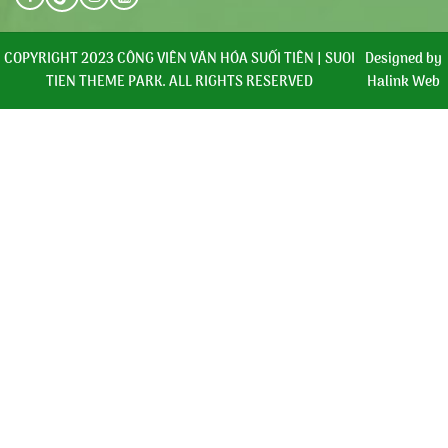
COPYRIGHT 2023 CÔNG VIÊN VĂN HÓA SUỐI TIÊN | SUOI
Designed by
TIEN THEME PARK. ALL RIGHTS RESERVED
Halink Web