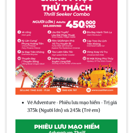
Vé Adventure - Phiêu lưu mạo hiểm - Trị giá
375k (Người lớn) và 245k (Trẻ em)