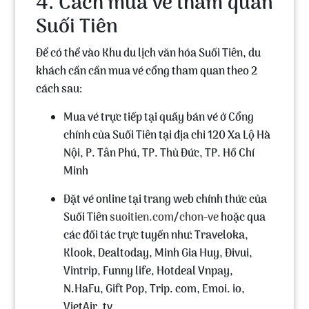
4. Cách mua vé tham quan
Suối Tiên
Để có thể vào Khu du lịch văn hóa Suối Tiên, du
khách cần cần mua vé cổng tham quan theo 2
cách sau:
Mua vé trực tiếp tại quầy bán vé ở Cổng
chính của Suối Tiên tại địa chỉ 120 Xa Lộ Hà
Nội, P. Tân Phú, TP. Thủ Đức, TP. Hồ Chí
Minh
Đặt vé online tại trang web chính thức của
Suối Tiên
suoitien.com/chon-ve
hoặc qua
các đối tác trực tuyến như: Traveloka,
Klook, Dealtoday, Minh Gia Huy, Đivui,
Vintrip, Funny life, Hotdeal Vnpay,
N.HaFu, Gift Pop, Trip. com, Emoi. io,
VietAir. tv