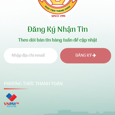
thống của ngày Tết
xưa, nơi có các hoạt
động độc đáo có 1-
0-2, kết hợp giữa
Đăng Ký Nhận Tin
giá trị truyền thống
và phong cách hiện
Theo dõi bản tin hàng tuần để cập nhật
đại, sẽ mang lại
những khoảnh khắc
ĐĂNG KÝ
vui tươi, hoài niệm
và ngập tràn cảm
xúc.
PHƯƠNG THỨC THANH TOÁN