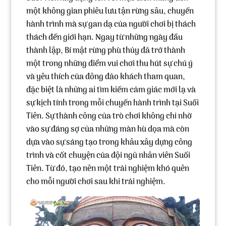
một không gian phiêu lưu tận rừng sâu, chuyến
hành trình mà sự gan dạ của người chơi bị thách
thách đến giới hạn. Ngay từ những ngày đầu
thành lập, Bí mật rừng phù thủy đã trở thành
một trong những điểm vui chơi thu hút sự chú ý
và yêu thích của đông đảo khách tham quan,
đặc biệt là những ai tìm kiếm cảm giác mới lạ và
sự kịch tính trong mỗi chuyến hành trình tại Suối
Tiên. Sự thành công của trò chơi không chỉ nhờ
vào sự đáng sợ của những màn hù dọa mà còn
dựa vào sự sáng tạo trong khâu xây dựng công
trình và cốt chuyện của đội ngũ nhân viên Suối
Tiên. Từ đó, tạo nên một trải nghiệm khó quên
cho mỗi người chơi sau khi trải nghiệm.