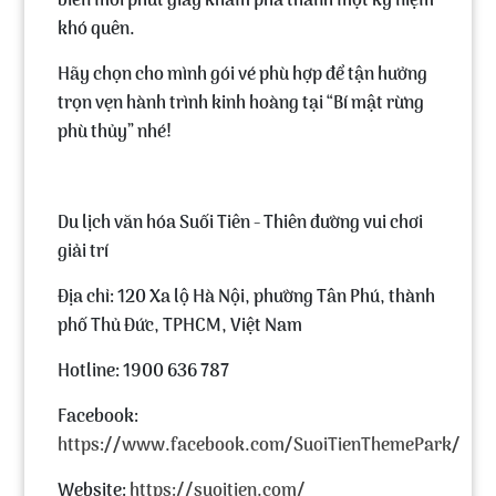
biến mỗi phút giây khám phá thành một kỷ niệm
khó quên.
Hãy chọn cho mình gói vé phù hợp để tận hưởng
trọn vẹn hành trình kinh hoàng tại “Bí mật rừng
phù thủy” nhé!
Du lịch văn hóa Suối Tiên - Thiên đường vui chơi
giải trí
Địa chỉ:
120 Xa lộ Hà Nội, phường Tân Phú, thành
phố Thủ Đức, TPHCM, Việt Nam
Hotline:
1900 636 787
Facebook
:
https://www.facebook.com/SuoiTienThemePark/
Website:
https://suoitien.com/