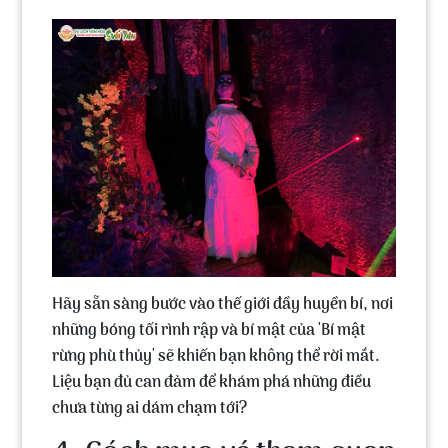
Hãy sẵn sàng bước vào thế giới đầy huyền bí, nơi
những bóng tối rình rập và bí mật của 'Bí mật
rừng phù thủy' sẽ khiến bạn không thể rời mắt.
Liệu bạn đủ can đảm để khám phá những điều
chưa từng ai dám chạm tới?