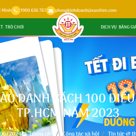
í Minh
1900 636 787
phongkinhdoanh@suoitien.com
ỆT
TRÒ CHƠI
DỊCH VỤ
BẢNG GI
VÀO DANH SÁCH 100 ĐIỀU
TP.HCM NĂM 2023
06/2024
Trang chủ
Công tác xã hội
Tin tức & t