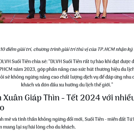
 10 điểm giải trí, chương trình giải trí thú vị của TP.HCM nhận k
n DLVH Suối Tiên chia sẻ: “DLVH Suối Tiên rất tự hào khi đạt được d
a TPHCM năm 2023, góp phần nâng cao sức hút thương hiệu du lị
tôi sẽ không ngừng nâng cao chất lượng dịch vụ để đáp ứng nhu 
khách và đón đầu xu hướng du lịch thế giới.”
 Xuân Giáp Thìn - Tết 2024 với nhiề
áo
mẽ và tinh thần không ngừng đổi mới, Suối Tiên - miền đất Tứ 
n mang lại sự hài lòng cho du khách.