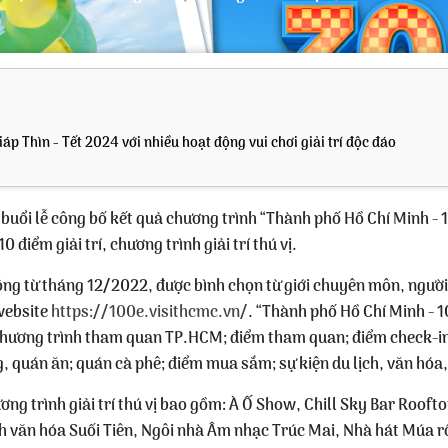
áp Thìn - Tết 2024 với nhiều hoạt động vui chơi giải trí độc đáo
uổi lễ công bố kết quả chương trình “Thành phố Hồ Chí Minh - 10
 điểm giải trí, chương trình giải trí thú vị.
ng từ tháng 12/2022, được bình chọn từ giới chuyên môn, người 
website
https://100e.visithcmc.vn/
. “Thành phố Hồ Chí Minh - 1
hương trình tham quan TP.HCM; điểm tham quan; điểm check-in; đ
àng, quán ăn; quán cà phê; điểm mua sắm; sự kiện du lịch, văn hóa
ương trình giải trí thú vị bao gồm: À Ố Show, Chill Sky Bar Roof
 văn hóa Suối Tiên, Ngôi nhà Âm nhạc Trúc Mai, Nhà hát Múa r