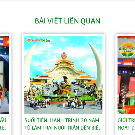
BÀI VIẾT LIÊN QUAN
CẦU
SUỐI TIÊN: HÀNH TRÌNH 30 NĂM
GIỚI T
HẸN
TỪ LÂM TRẠI NUÔI TRĂN ĐẾN BIỂU
HOẠT Đ