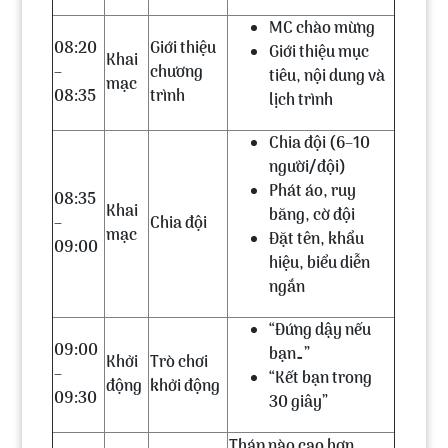
MC chào mừng
08:20
Giới thiệu
Giới thiệu mục
Khai
–
chương
tiêu, nội dung và
mạc
08:35
trình
lịch trình
Chia đội (6–10
người/đội)
Phát áo, ruy
08:35
Khai
băng, cờ đội
–
Chia đội
mạc
Đặt tên, khẩu
09:00
hiệu, biểu diễn
ngắn
“Đứng dậy nếu
09:00
bạn…”
Khởi
Trò chơi
–
“Kết bạn trong
động
khởi động
09:30
30 giây”
Tháp nào cao hơn