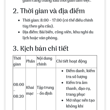
giảm căng thẳng sau thời gian làm việc.
2. Thời gian và địa điểm
Thời gian: 8:00 – 17:00 (có thể điều chỉnh
tùy theo yêu cầu).
Địa điểm: Bãi biển, công viên, khu nghỉ du
lịch hoặc văn phòng.
3. Kịch bản chi tiết
Thời
Nội dung
Phần
Chi tiết hoạt động
gian
chính
Điểm danh, kiểm
tra số lượng
Kiểm tra âm
08:00
Khai
Tập trung
thanh, đạo cụ,
–
mạc
– ổn định
trang phục
08:20
Mở nhạc nền tạo
không khí