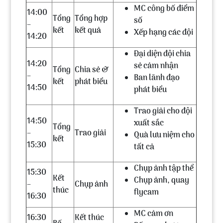
MC công bố điểm
14:00
Tổng
Tổng hợp
số
–
kết
kết quả
Xếp hạng các đội
14:20
Đại diện đội chia
14:20
sẻ cảm nhận
Tổng
Chia sẻ &
–
Ban lãnh đạo
kết
phát biểu
14:50
phát biểu
Trao giải cho đội
14:50
xuất sắc
Tổng
–
Trao giải
Quà lưu niệm cho
kết
15:30
tất cả
Chụp ảnh tập thể
15:30
Kết
Chụp ảnh, quay
–
Chụp ảnh
thúc
flycam
16:30
MC cảm ơn
16:30
Kết thúc