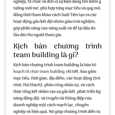
nghiệp, tổ chức và đơn vị sự kiện đang tìm kiếm ý
tưởng mới mẻ, phù hợp từng mục tiêu và quy mô,
đồng thời tham khảo cách
Suối Tiên
tạo ra các
hoạt động gắn kết đội nhóm giàu trải nghiệm,
góp phần nâng cao năng suất và để lại dấu ấn
lâu dài cho người tham gia.
Kịch bản chương trình
team building là gì?
Kịch bản chương trình team building
là bản
kế
hoạch tổ chức team building
chi tiết, bao gồm
mục tiêu, thời gian, địa điểm, các hoạt động (trò
chơi, thử thách), phân công nhân sự, và cách
thức tổng kết nhằm tạo sự gắn kết, phát triển kỹ
năng đồng đội, và truyền tải thông điệp của
doanh nghiệp một cách mạch lạc, chuyên
nghiệp và hiệu quả. Nó giúp chương trình diễn ra