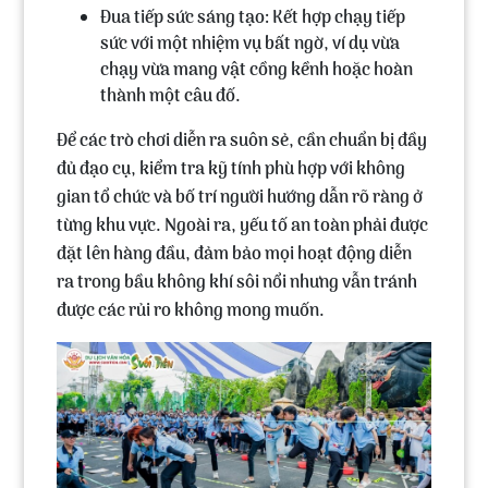
Đua tiếp sức sáng tạo:
Kết hợp chạy tiếp
sức với một nhiệm vụ bất ngờ, ví dụ vừa
chạy vừa mang vật cồng kềnh hoặc hoàn
thành một câu đố.
Để các trò chơi diễn ra suôn sẻ, cần chuẩn bị đầy
đủ đạo cụ, kiểm tra kỹ tính phù hợp với không
gian tổ chức và bố trí người hướng dẫn rõ ràng ở
từng khu vực. Ngoài ra, yếu tố an toàn phải được
đặt lên hàng đầu, đảm bảo mọi hoạt động diễn
ra trong bầu không khí sôi nổi nhưng vẫn tránh
được các rủi ro không mong muốn.