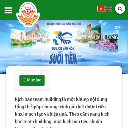
MẪU KỊCH BẢN CHƯƠNG TRÌNH TEAM BUILDING
MỚI NHẤT 2026
15/01/2026
Trang chủ
Tin tức
Cẩm nang team building
Mục lục
Kịch bản team building
là một
khung nội dung
tổng thể
giúp chương trình gắn kết được triển
khai mạch lạc và hiệu quả. Theo cẩm nang kịch
bản team building, một kịch bản tiêu chuẩn