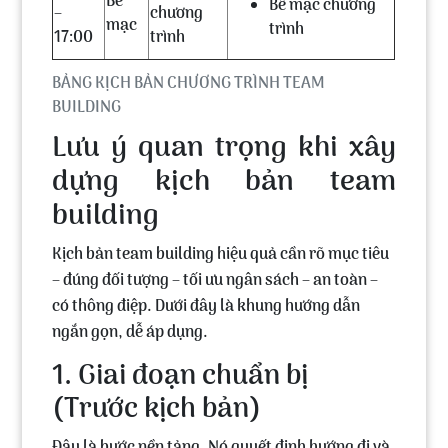
Bế
Bế mạc chương
–
chương
mạc
trình
17:00
trình
BẢNG KỊCH BẢN CHƯƠNG TRÌNH TEAM
BUILDING
Lưu ý quan trọng khi xây
dựng kịch bản team
building
Kịch bản team building hiệu quả cần rõ mục tiêu
– đúng đối tượng – tối ưu ngân sách – an toàn –
có thông điệp. Dưới đây là khung hướng dẫn
ngắn gọn, dễ áp dụng.
1. Giai đoạn chuẩn bị
(Trước kịch bản)