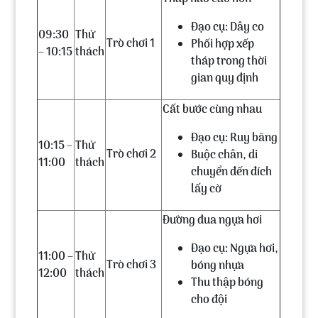
Đạo cụ: Dây co
09:30
Thử
Trò chơi 1
Phối hợp xếp
– 10:15
thách
tháp trong thời
gian quy định
Cất bước cùng nhau
Đạo cụ: Ruy băng
10:15 –
Thử
Trò chơi 2
Buộc chân, di
11:00
thách
chuyển đến đích
lấy cờ
Đường đua ngựa hơi
Đạo cụ: Ngựa hơi,
11:00 –
Thử
Trò chơi 3
bóng nhựa
12:00
thách
Thu thập bóng
cho đội