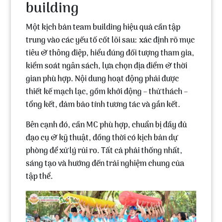
building
Một kịch bản team building hiệu quả cần tập
trung vào các yếu tố cốt lõi sau:
xác định rõ mục
tiêu & thông điệp
,
hiểu đúng đối tượng tham gia
,
kiểm soát ngân sách
,
lựa chọn địa điểm & thời
gian phù hợp
. Nội dung hoạt động phải được
thiết kế mạch lạc, gồm khởi động – thử thách –
tổng kết, đảm bảo tính tương tác và gắn kết.
Bên cạnh đó, cần MC phù hợp, chuẩn bị đầy đủ
đạo cụ & kỹ thuật, đồng thời có kịch bản dự
phòng để xử lý rủi ro. Tất cả phải thống nhất,
sáng tạo và hướng đến trải nghiệm chung của
tập thể.