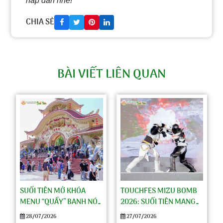
hấp dẫn nhé!
CHIA SẺ
BÀI VIẾT LIÊN QUAN
TOUCHFES MIZU BOMB
SUỐI TIÊN MỞ KHÓA
2026: SUỐI TIÊN MANG
MENU “QUẨY” BANH NÓC
VĂN HÓA NHẬT BẢN ĐẾN
CHO NGÀY VUI CHƠI
27/07/2026
28/07/2026