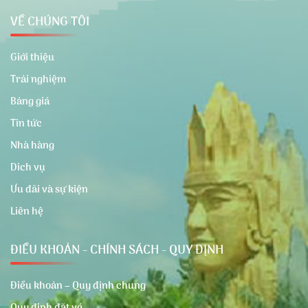
VỀ CHÚNG TÔI
Giới thiệu
Trải nghiệm
Bảng giá
Tin tức
Nhà hàng
Dich vụ
Ưu đãi và sự kiện
Liên hệ
ĐIỀU KHOẢN - CHÍNH SÁCH - QUY ĐỊNH
Điều khoản – Quy định chung
Quy định đặt vé