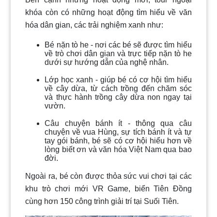
khóa còn có những hoạt động tìm hiểu về văn
hóa dân gian, các trải nghiệm xanh như:
Bé nặn tò he - nơi các bé sẽ được tìm hiểu
về trò chơi dân gian và trực tiếp nặn tò he
dưới sự hướng dẫn của nghệ nhân.
Lớp học xanh - giúp bé có cơ hội tìm hiểu
về cây dừa, từ cách trồng đến chăm sóc
và thực hành trồng cây dừa non ngay tại
vườn.
Câu chuyện bánh ít - thông qua câu
chuyện về vua Hùng, sự tích bánh ít và tự
tay gói bánh, bé sẽ có cơ hội hiểu hơn về
lòng biết ơn và văn hóa Việt Nam qua bao
đời.
Ngoài ra, bé còn được thỏa sức vui chơi tại các
khu trò chơi mới VR Game, biển Tiên Đồng
cùng hơn 150 công trình giải trí tại Suối Tiên.