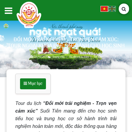
ĐỔI MỚI TRẢI NGHIỆM - TRỌN VẸN CẢM XÚC:
TOUR NGOẠI KHÓA ĐẶC SẮC DÀNH CHO HỌC SINH
08/11/2025
Trang chủ
Ưu đãi và sự kiện
Tin tức
Mục lục
Tour du lịch
“Đổi mới trải nghiệm - Trọn vẹn
cảm xúc”
Suối Tiên mang đến cho học sinh
tiểu học và trung học cơ sở hành trình trải
nghiệm hoàn toàn mới, độc đáo thông qua hàng