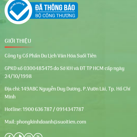
GIỚI THIỆU
Công ty Cổ Phần Du Lịch Văn Hóa Suối Tiên
GPKD số 0300485475 do Sở KH và ĐT TP HCM cấp ngày
24/10/1998
Địa chỉ:
149ABC Nguyễn Duy Dương, P.Vườn Lài, Tp. Hồ Chí
Minh
Hotline:
1900 636 787 / 0914347787
Mail:
phongkinhdoanh@suoitien.com