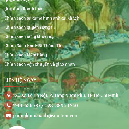
Quy định thanh toán
Chính sách sử dụng hình ảnh du khách
Chính sách quyền riêng tư
Chính sách xử lý khiếu nại
Chính Sách Bảo Mật Thông Tin
Chính sách kiểm hàng
Chính sách vận chuyển và giao nhận
LIÊN HỆ NGAY
120 Xa Lộ Hà Nội, P. Tăng Nhơn Phú, TP.Hồ Chí Minh
1900 636 787 / 028. 38960 260
phongkinhdoanh@suoitien.com