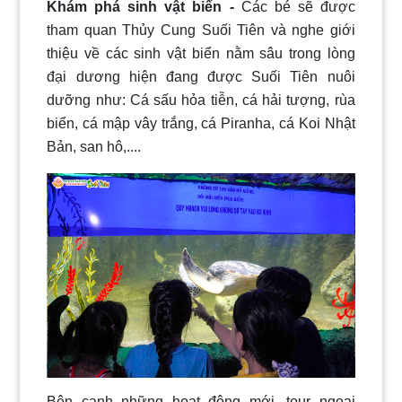
Khám phá sinh vật biển -
Các bé sẽ được
tham quan Thủy Cung Suối Tiên và nghe giới
thiệu về các sinh vật biển nằm sâu trong lòng
đại dương hiện đang được Suối Tiên nuôi
dưỡng như: Cá sấu hỏa tiễn, cá hải tượng, rùa
biển, cá mập vây trắng, cá Piranha, cá Koi Nhật
Bản, san hô,....
Bên cạnh những hoạt động mới, tour ngoại