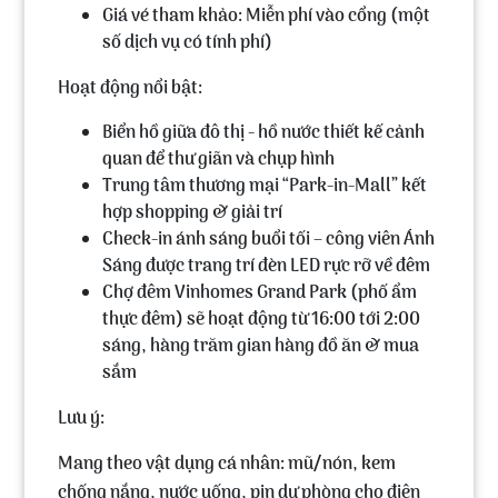
Giá vé tham khảo: Miễn phí vào cổng (một
số dịch vụ có tính phí)
Hoạt động nổi bật:
Biển hồ giữa đô thị - hồ nước thiết kế cảnh
quan để thư giãn và chụp hình
Trung tâm thương mại “Park-in-Mall” kết
hợp shopping & giải trí
Check-in ánh sáng buổi tối – công viên Ánh
Sáng được trang trí đèn LED rực rỡ về đêm
Chợ đêm Vinhomes Grand Park (phố ẩm
thực đêm) sẽ hoạt động từ 16:00 tới 2:00
sáng, hàng trăm gian hàng đồ ăn & mua
sắm
Lưu ý:
Mang theo vật dụng cá nhân: mũ/nón, kem
chống nắng, nước uống, pin dự phòng cho điện