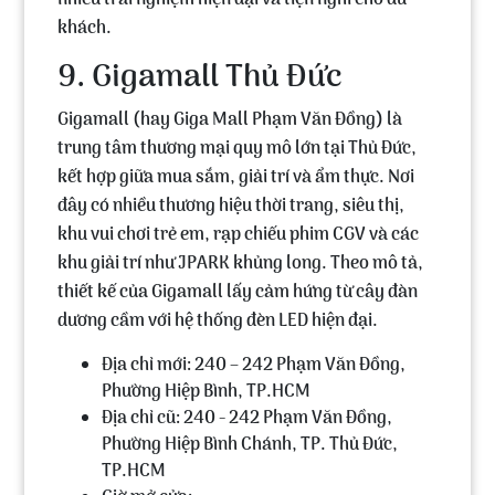
nhiều trải nghiệm hiện đại và tiện nghi cho du
khách.
9. Gigamall Thủ Đức
Gigamall (hay Giga Mall Phạm Văn Đồng) là
trung tâm thương mại quy mô lớn tại Thủ Đức,
kết hợp giữa mua sắm, giải trí và ẩm thực. Nơi
đây có nhiều thương hiệu thời trang, siêu thị,
khu vui chơi trẻ em, rạp chiếu phim CGV và các
khu giải trí như JPARK khủng long. Theo mô tả,
thiết kế của Gigamall lấy cảm hứng từ cây đàn
dương cầm với hệ thống đèn LED hiện đại.
Địa chỉ mới: 240 – 242 Phạm Văn Đồng,
Phường Hiệp Bình, TP.HCM
Địa chỉ cũ: 240 - 242 Phạm Văn Đồng,
Phường Hiệp Bình Chánh, TP. Thủ Đức,
TP.HCM