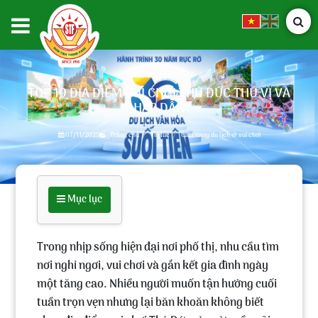
TOP 19 ĐỊA ĐIỂM VUI CHƠI THỦ ĐỨC THÚ VỊ VÀ
HẤP DẪN
07/11/2025
Trang chủ
Tin tức
Cẩm nang du lịch & vui chơi
Mục lục
Trong nhịp sống hiện đại nơi phố thị, nhu cầu tìm
nơi nghỉ ngơi, vui chơi và gắn kết gia đình ngày
một tăng cao. Nhiều người muốn tận hưởng cuối
tuần trọn vẹn nhưng lại băn khoăn không biết