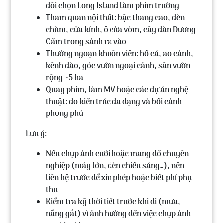
đôi chọn Long Island làm phim trường
Tham quan nội thất: bậc thang cao, đèn
chùm, cửa kính, ô cửa vòm, cây đàn Dương
Cầm trong sảnh ra vào
Thưởng ngoạn khuôn viên: hồ cá, ao cảnh,
kênh đào, góc vườn ngoại cảnh, sân vườn
rộng ~5 ha
Quay phim, làm MV hoặc các dự án nghệ
thuật: do kiến trúc đa dạng và bối cảnh
phong phú
Lưu ý:
Nếu chụp ảnh cưới hoặc mang đồ chuyên
nghiệp (máy lớn, đèn chiếu sáng…), nên
liên hệ trước để xin phép hoặc biết phí phụ
thu
Kiểm tra kỹ thời tiết trước khi đi (mưa,
nắng gắt) vì ảnh hưởng đến việc chụp ảnh