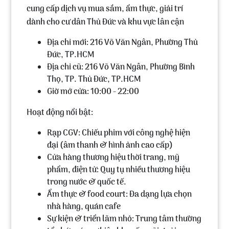
cung cấp dịch vụ mua sắm, ẩm thực, giải trí
dành cho cư dân Thủ Đức và khu vực lân cận
Địa chỉ mới: 216 Võ Văn Ngân, Phường Thủ
Đức, TP.HCM
Địa chỉ cũ: 216 Võ Văn Ngân, Phường Bình
Thọ, TP. Thủ Đức, TP.HCM
Giờ mở cửa: 10:00 - 22:00
Hoạt động nổi bật:
Rạp CGV: Chiếu phim với công nghệ hiện
đại (âm thanh & hình ảnh cao cấp)
Cửa hàng thương hiệu thời trang, mỹ
phẩm, điện tử: Quy tụ nhiều thương hiệu
trong nước & quốc tế.
Ẩm thực & food court: Đa dạng lựa chọn
nhà hàng, quán cafe
Sự kiện & triển lãm nhỏ: Trung tâm thường