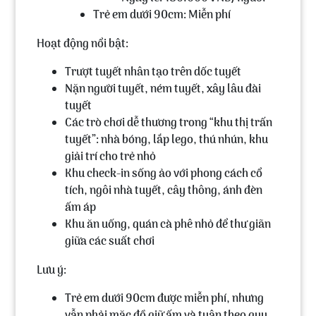
Trẻ em dưới 90cm: Miễn phí
Hoạt động nổi bật:
Trượt tuyết nhân tạo trên dốc tuyết
Nặn người tuyết, ném tuyết, xây lâu đài
tuyết
Các trò chơi dễ thương trong “khu thị trấn
tuyết”: nhà bóng, lắp lego, thú nhún, khu
giải trí cho trẻ nhỏ
Khu check-in sống ảo với phong cách cổ
tích, ngôi nhà tuyết, cây thông, ánh đèn
ấm áp
Khu ăn uống, quán cà phê nhỏ để thư giãn
giữa các suất chơi
Lưu ý:
Trẻ em dưới 90cm được miễn phí, nhưng