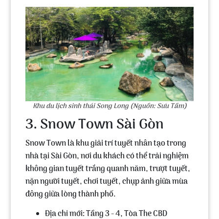
Khu du lịch sinh thái Song Long (Nguồn: Sưu Tầm)
3. Snow Town Sài Gòn
Snow Town là khu giải trí tuyết nhân tạo trong
nhà tại Sài Gòn, nơi du khách có thể trải nghiệm
không gian tuyết trắng quanh năm, trượt tuyết,
nặn người tuyết, chơi tuyết, chụp ảnh giữa mùa
đông giữa lòng thành phố.
Địa chỉ mới: Tầng 3 - 4, Tòa The CBD