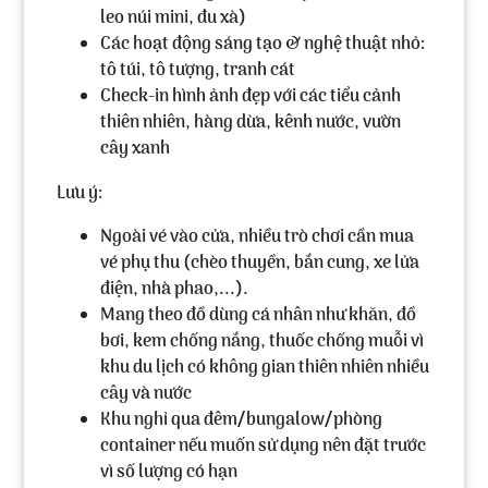
leo núi mini, đu xà)
Các hoạt động sáng tạo & nghệ thuật nhỏ:
tô túi, tô tượng, tranh cát
Check-in hình ảnh đẹp với các tiểu cảnh
thiên nhiên, hàng dừa, kênh nước, vườn
cây xanh
Lưu ý:
Ngoài vé vào cửa, nhiều trò chơi cần mua
vé phụ thu (chèo thuyền, bắn cung, xe lửa
điện, nhà phao,...).
Mang theo đồ dùng cá nhân như khăn, đồ
bơi, kem chống nắng, thuốc chống muỗi vì
khu du lịch có không gian thiên nhiên nhiều
cây và nước
Khu nghỉ qua đêm/bungalow/phòng
container nếu muốn sử dụng nên đặt trước
vì số lượng có hạn