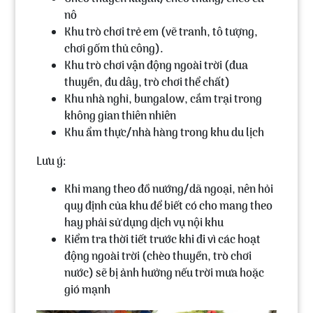
nô
Khu trò chơi trẻ em (vẽ tranh, tô tượng,
chơi gốm thủ công).
Khu trò chơi vận động ngoài trời (đua
thuyền, đu dây, trò chơi thể chất)
Khu nhà nghỉ, bungalow, cắm trại trong
không gian thiên nhiên
Khu ẩm thực/nhà hàng trong khu du lịch
Lưu ý:
Khi mang theo đồ nướng/dã ngoại, nên hỏi
quy định của khu để biết có cho mang theo
hay phải sử dụng dịch vụ nội khu
Kiểm tra thời tiết trước khi đi vì các hoạt
động ngoài trời (chèo thuyền, trò chơi
nước) sẽ bị ảnh hưởng nếu trời mưa hoặc
gió mạnh