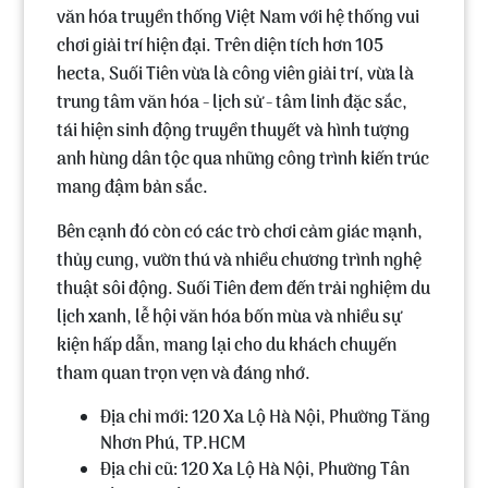
văn hóa truyền thống Việt Nam với hệ thống vui
chơi giải trí hiện đại. Trên diện tích hơn 105
hecta, Suối Tiên vừa là công viên giải trí, vừa là
trung tâm văn hóa - lịch sử - tâm linh đặc sắc,
tái hiện sinh động truyền thuyết và hình tượng
anh hùng dân tộc qua những công trình kiến trúc
mang đậm bản sắc.
Bên cạnh đó còn có các trò chơi cảm giác mạnh,
thủy cung, vườn thú và nhiều chương trình nghệ
thuật sôi động. Suối Tiên đem đến trải nghiệm du
lịch xanh, lễ hội văn hóa bốn mùa và nhiều sự
kiện hấp dẫn, mang lại cho du khách chuyến
tham quan trọn vẹn và đáng nhớ.
Địa chỉ mới: 120 Xa Lộ Hà Nội, Phường Tăng
Nhơn Phú, TP.HCM
Địa chỉ cũ: 120 Xa Lộ Hà Nội, Phường Tân