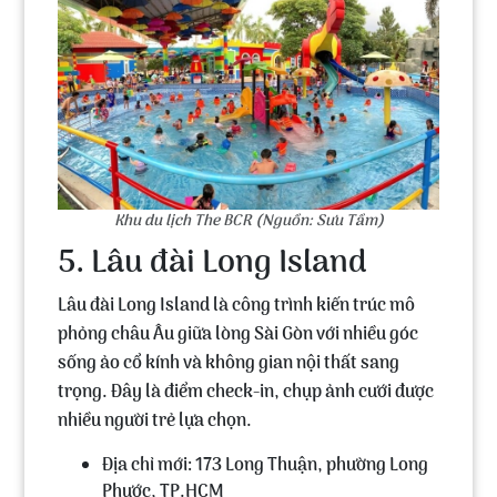
Khu du lịch The BCR (Nguồn: Sưu Tầm)
5. Lâu đài Long Island
Lâu đài Long Island là công trình kiến trúc mô
phỏng châu Âu giữa lòng Sài Gòn với nhiều góc
sống ảo cổ kính và không gian nội thất sang
trọng. Đây là điểm check-in, chụp ảnh cưới được
nhiều người trẻ lựa chọn.
Địa chỉ mới: 173 Long Thuận, phường Long
Phước, TP.HCM