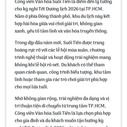
Công viên Văn hóa Suối Tiên
là điểm đến lý tưởng
cho kỳ nghỉ
Tết Dương lịch 2026
tại TP.HCM.
Nằm ở phía Đông thành phố, khu du lịch này kết
hợp hài hòa giữa vui chơi giải trí, không gian
xanh, yếu tố tâm linh và văn hóa truyền thống.
Trong dịp đầu năm mới, Suối Tiên được trang
hoàng rực rỡ với các
lễ hội mùa xuân
,
chương
trình nghệ thuật
và
hoạt động trải nghiệm
mang
không khí lễ hội rõ nét. Du khách có thể tham
quan cảnh quan, công trình biểu tượng, khu tâm
linh hoặc tham gia các trò chơi giải trí phù hợp
cho mọi lứa tuổi.
Nhờ không gian rộng, trải nghiệm đa dạng và vị
trí thuận tiện di chuyển từ trung tâm TP.HCM,
Công viên Văn hóa Suối Tiên là lựa chọn phù hợp
cho gia đình và du khách muốn tận hưởng kỳ