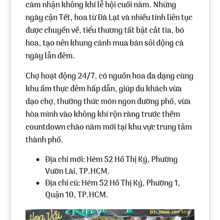
cảm nhận không khí lễ hội cuối năm. Những
ngày cận Tết, hoa từ Đà Lạt và nhiều tỉnh liên tục
được chuyển về, tiểu thương tất bật cắt tỉa, bó
hoa, tạo nên khung cảnh mua bán sôi động cả
ngày lẫn đêm.
Chợ hoạt động 24/7, có nguồn hoa đa dạng cùng
khu ẩm thực đêm hấp dẫn, giúp du khách vừa
dạo chợ, thưởng thức món ngon đường phố, vừa
hòa mình vào không khí rộn ràng trước thềm
countdown chào năm mới tại khu vực trung tâm
thành phố.
Địa chỉ mới: Hẻm 52 Hồ Thị Kỷ, Phường
Vườn Lài, TP.HCM.
Địa chỉ cũ: Hẻm 52 Hồ Thị Kỷ, Phường 1,
Quận 10, TP.HCM.