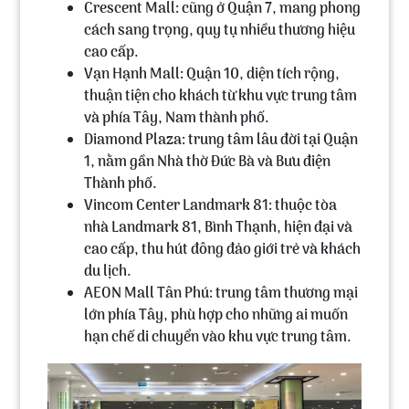
Crescent Mall
: cũng ở Quận 7, mang phong
cách sang trọng, quy tụ nhiều thương hiệu
cao cấp.
Vạn Hạnh Mall
: Quận 10, diện tích rộng,
thuận tiện cho khách từ khu vực trung tâm
và phía Tây, Nam thành phố.
Diamond Plaza
: trung tâm lâu đời tại Quận
1, nằm gần Nhà thờ Đức Bà và Bưu điện
Thành phố.
Vincom Center Landmark 81
: thuộc tòa
nhà Landmark 81, Bình Thạnh, hiện đại và
cao cấp, thu hút đông đảo giới trẻ và khách
du lịch.
AEON Mall Tân Phú
: trung tâm thương mại
lớn phía Tây, phù hợp cho những ai muốn
hạn chế di chuyển vào khu vực trung tâm.