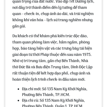
quan trọng của đất nước. Vào dịp Tết Dương lịch,
nơi đây trở thành điểm đến lý tưởng để tham
quan – check-in, chụp ảnh áo dài, và trải nghiệm
không khí văn hóa – lịch sử trang nghiêm nhưng
gần gũi.
Du khách có thể khám phá kiến trúc độc đáo,
tham quan phòng làm việc, hầm ngầm, phòng
họp, bảo tàng hiện vật và các trưng bày tái hiện
giai đoạn từ thời Pháp thuộc đến sau năm 1975.
Nhờ vị trí trung tâm, gần
chợ Bến Thành
,
Nhà
thờ Đức Bà
và
Bưu điện Trung tâm
, Dinh Độc Lập
rất thuận tiện để kết hợp dạo phố, chụp ảnh và
hoàn thiện lịch trình check-in đầu năm mới.
Địa chỉ mới: Số 135 Nam Kỳ Khởi Nghĩa,
Phường Bến Thành, TP.HCM.
Địa chỉ cũ: Số 135 Nam Kỳ Khởi Nghĩa,
Phường Bến Thành, Quận 1, TP.HCM.