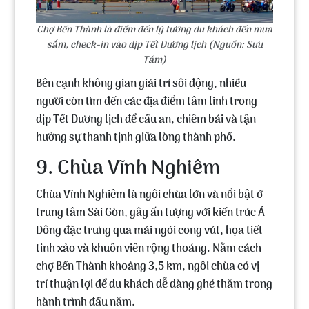
Chợ Bến Thành là điểm đến lý tưởng du khách đến mua
sắm, check-in vào dịp Tết Dương lịch (Nguồn: Sưu
Tầm)
Bên cạnh không gian giải trí sôi động, nhiều
người còn tìm đến các địa điểm tâm linh trong
dịp Tết Dương lịch để cầu an, chiêm bái và tận
hưởng sự thanh tịnh giữa lòng thành phố.
9. Chùa Vĩnh Nghiêm
Chùa Vĩnh Nghiêm là ngôi chùa lớn và nổi bật ở
trung tâm Sài Gòn, gây ấn tượng với kiến trúc Á
Đông đặc trưng qua mái ngói cong vút, họa tiết
tinh xảo và khuôn viên rộng thoáng. Nằm cách
chợ Bến Thành khoảng 3,5 km, ngôi chùa có vị
trí thuận lợi để du khách dễ dàng ghé thăm trong
hành trình đầu năm.