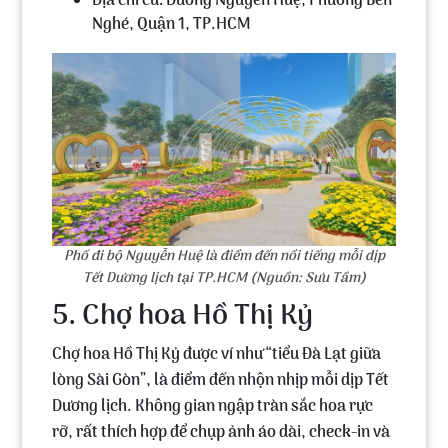
Địa chỉ cũ: Đường Nguyễn Huệ, Phường Bến
Nghé, Quận 1, TP.HCM
Phố đi bộ Nguyễn Huệ là điểm đến nổi tiếng mỗi dịp
Tết Dương lịch tại TP.HCM (Nguồn: Sưu Tầm)
5. Chợ hoa Hồ Thị Kỷ
Chợ hoa Hồ Thị Kỷ
được ví như “
tiểu Đà Lạt giữa
lòng Sài Gòn
”, là điểm đến nhộn nhịp mỗi dịp Tết
Dương lịch. Không gian ngập tràn sắc hoa rực
rỡ, rất thích hợp để chụp ảnh áo dài, check-in và