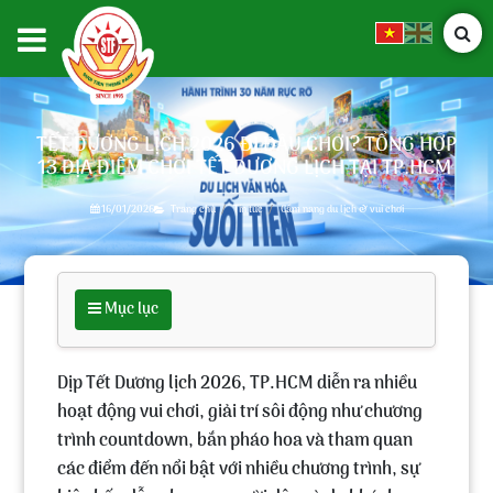
TẾT DƯƠNG LỊCH 2026 ĐI ĐÂU CHƠI? TỔNG HỢP
13 ĐỊA ĐIỂM CHƠI TẾT DƯƠNG LỊCH TẠI TP.HCM
16/01/2026
Trang chủ
Tin tức
Cẩm nang du lịch & vui chơi
Mục lục
Dịp Tết Dương lịch 2026
, TP.HCM diễn ra nhiều
hoạt động vui chơi, giải trí sôi động như chương
trình countdown, bắn pháo hoa và tham quan
các điểm đến nổi bật với nhiều chương trình, sự