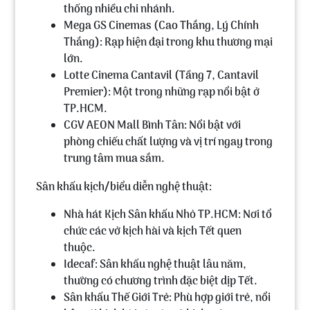
thống nhiều chi nhánh.
Mega GS Cinemas
(Cao Thắng, Lý Chính
Thắng): Rạp hiện đại trong khu thương mại
lớn.
Lotte Cinema Cantavil
(Tầng 7, Cantavil
Premier): Một trong những rạp nổi bật ở
TP.HCM.
CGV AEON Mall Bình Tân
: Nổi bật với
phòng chiếu chất lượng và vị trí ngay trong
trung tâm mua sắm.
Sân khấu kịch/biểu diễn nghệ thuật:
Nhà hát Kịch Sân khấu Nhỏ TP.HCM
: Nơi tổ
chức các vở kịch hài và kịch Tết quen
thuộc.
Idecaf
: Sân khấu nghệ thuật lâu năm,
thường có chương trình đặc biệt dịp Tết.
Sân khấu Thế Giới Trẻ
: Phù hợp giới trẻ, nổi