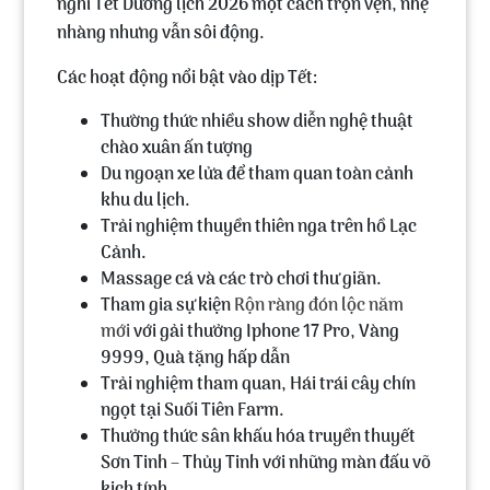
nghỉ Tết Dương lịch 2026 một cách trọn vẹn, nhẹ
nhàng nhưng vẫn sôi động.
Các hoạt động nổi bật vào dịp Tết:
Thường thức nhiều show diễn nghệ thuật
chào xuân ấn tượng
Du ngoạn xe lửa để tham quan toàn cảnh
khu du lịch.
Trải nghiệm thuyền thiên nga trên hồ Lạc
Cảnh.
Massage cá và các trò chơi thư giãn.
Tham gia sự kiện
Rộn ràng đón lộc năm
mới
với gải thưởng Iphone 17 Pro, Vàng
9999, Quà tặng hấp dẫn
Trải nghiệm tham quan, Hái trái cây chín
ngọt tại Suối Tiên Farm.
Thưởng thức sân khấu hóa truyền thuyết
Sơn Tinh – Thủy Tinh với những màn đấu võ