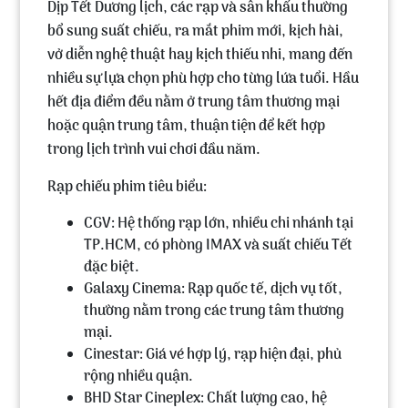
Dịp Tết Dương lịch, các rạp và sân khấu thường
bổ sung suất chiếu, ra mắt phim mới, kịch hài,
vở diễn nghệ thuật hay kịch thiếu nhi, mang đến
nhiều sự lựa chọn phù hợp cho từng lứa tuổi. Hầu
hết địa điểm đều nằm ở trung tâm thương mại
hoặc quận trung tâm, thuận tiện để kết hợp
trong lịch trình vui chơi đầu năm.
Rạp chiếu phim tiêu biểu:
CGV
: Hệ thống rạp lớn, nhiều chi nhánh tại
TP.HCM, có phòng IMAX và suất chiếu Tết
đặc biệt.
Galaxy Cinema
: Rạp quốc tế, dịch vụ tốt,
thường nằm trong các trung tâm thương
mại.
Cinestar
: Giá vé hợp lý, rạp hiện đại, phủ
rộng nhiều quận.
BHD Star Cineplex
: Chất lượng cao, hệ