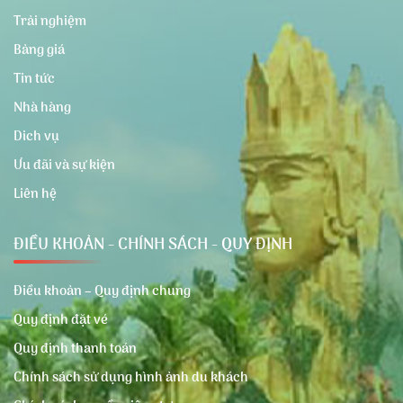
Trải nghiệm
Bảng giá
Tin tức
Nhà hàng
Dich vụ
Ưu đãi và sự kiện
Liên hệ
ĐIỀU KHOẢN - CHÍNH SÁCH - QUY ĐỊNH
Điều khoản – Quy định chung
Quy định đặt vé
Quy định thanh toán
Chính sách sử dụng hình ảnh du khách