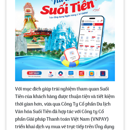
Với mục đích giúp trải nghiệm tham quan Suối
Tiên của khách hàng được thuận tiện và tiết kiệm
thời gian hơn, vừa qua Công Ty Cổ phần Du lịch
Văn hóa Suối Tiên đã hợp tác với Công ty Cổ
phần Giải pháp Thanh toán Việt Nam (VNPAY)
triển khai dịch vụ mua vé trực tiếp trên Ứng dụng