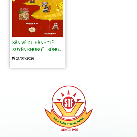
SĂN VÉ DU HÀNH “TẾT
Đến với Combo Tết
XUYÊN KHÔNG” - SỐNG
Xuyên Không nhằm
DẬY TẾT XƯA HOÀI NIỆM
21/07/2026
mùng 1 đến mùng 5
TẠI SUỐI TIÊN
Tết Nguyên Đán, du
khách sẽ được dẫn
vào chuyến du hành
thời gian, trở lại
những khoảnh khắc
đắm chất truyền
thống của ngày Tết
xưa, nơi có các hoạt
động độc đáo có 1-