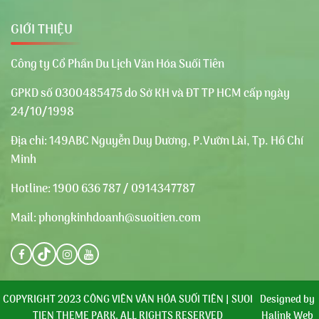
GIỚI THIỆU
Công ty Cổ Phần Du Lịch Văn Hóa Suối Tiên
GPKD số 0300485475 do Sở KH và ĐT TP HCM cấp ngày
24/10/1998
Địa chỉ:
149ABC Nguyễn Duy Dương, P.Vườn Lài, Tp. Hồ Chí
Minh
Hotline:
1900 636 787 / 0914347787
Mail:
phongkinhdoanh@suoitien.com
COPYRIGHT 2023 CÔNG VIÊN VĂN HÓA SUỐI TIÊN | SUOI
Designed by
TIEN THEME PARK. ALL RIGHTS RESERVED
Halink Web