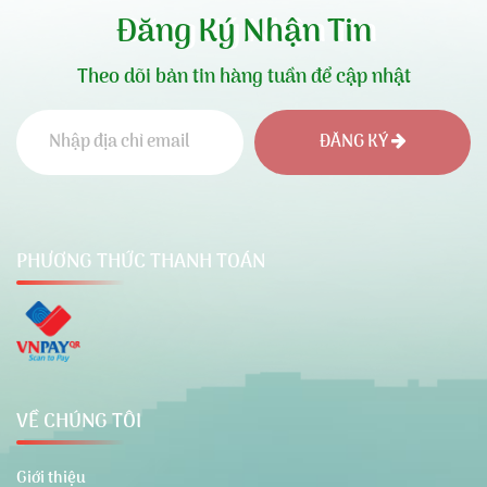
0-2, kết hợp giữa
Đăng Ký Nhận Tin
giá trị truyền thống
và phong cách hiện
Theo dõi bản tin hàng tuần để cập nhật
đại, sẽ mang lại
những khoảnh khắc
ĐĂNG KÝ
vui tươi, hoài niệm
và ngập tràn cảm
xúc.
PHƯƠNG THỨC THANH TOÁN
VỀ CHÚNG TÔI
Giới thiệu