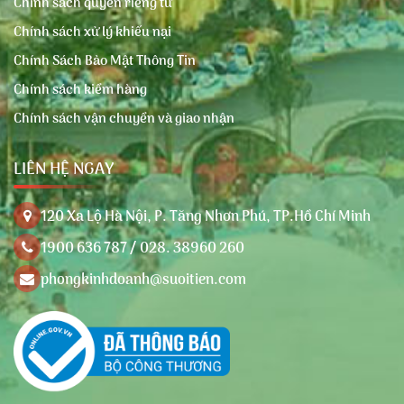
Chính sách quyền riêng tư
Chính sách xử lý khiếu nại
Chính Sách Bảo Mật Thông Tin
Chính sách kiểm hàng
Chính sách vận chuyển và giao nhận
LIÊN HỆ NGAY
120 Xa Lộ Hà Nội, P. Tăng Nhơn Phú, TP.Hồ Chí Minh
1900 636 787 / 028. 38960 260
phongkinhdoanh@suoitien.com