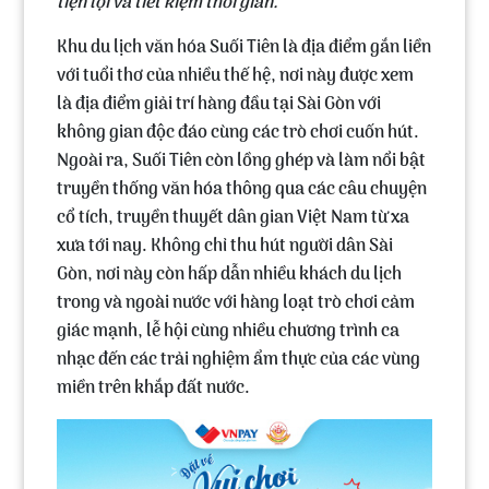
tiện lợi và tiết kiệm thời gian.
Khu du lịch văn hóa Suối Tiên là địa điểm gắn liền
với tuổi thơ của nhiều thế hệ, nơi này được xem
là địa điểm giải trí hàng đầu tại Sài Gòn với
không gian độc đáo cùng các trò chơi cuốn hút.
Ngoài ra, Suối Tiên còn lồng ghép và làm nổi bật
truyền thống văn hóa thông qua các câu chuyện
cổ tích, truyền thuyết dân gian Việt Nam từ xa
xưa tới nay. Không chỉ thu hút người dân Sài
Gòn, nơi này còn hấp dẫn nhiều khách du lịch
trong và ngoài nước với hàng loạt trò chơi cảm
giác mạnh, lễ hội cùng nhiều chương trình ca
nhạc đến các trải nghiệm ẩm thực của các vùng
miền trên khắp đất nước.