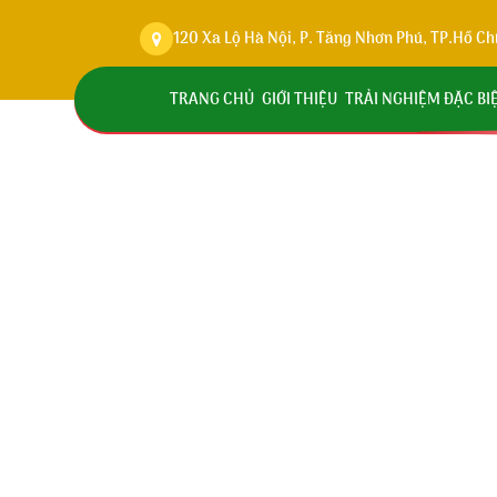
120 Xa Lộ Hà Nội, P. Tăng Nhơn Phú, TP.Hồ Ch
TRANG CHỦ
GIỚI THIỆU
TRẢI NGHIỆM ĐẶC BI