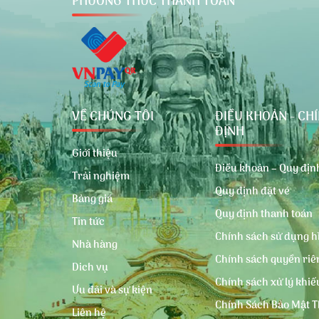
PHƯƠNG THỨC THANH TOÁN
VỀ CHÚNG TÔI
ĐIỀU KHOẢN - CH
ĐỊNH
Giới thiệu
Điều khoản – Quy đị
Trải nghiệm
Quy định đặt vé
Bảng giá
Quy định thanh toán
Tin tức
Chính sách sử dụng h
Nhà hàng
Chính sách quyền riê
Dich vụ
Chính sách xử lý khiế
Ưu đãi và sự kiện
Chính Sách Bảo Mật T
Liên hệ