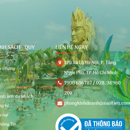
ÍNH SÁCH - QUY
LIÊN HỆ NGAY
120 Xa Lộ Hà Nội, P. Tăng
nh chung
Nhơn Phú, TP.Hồ Chí Minh
1900 636 787 / 028. 38960
260
ình ảnh du khách
phongkinhdoanh@suoitien.co
ng tư
u nại
hông Tin