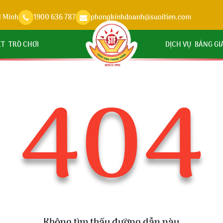
í Minh
1900 636 787
phongkinhdoanh@suoitien.com
ỆT
TRÒ CHƠI
DỊCH VỤ
BẢNG GI
404