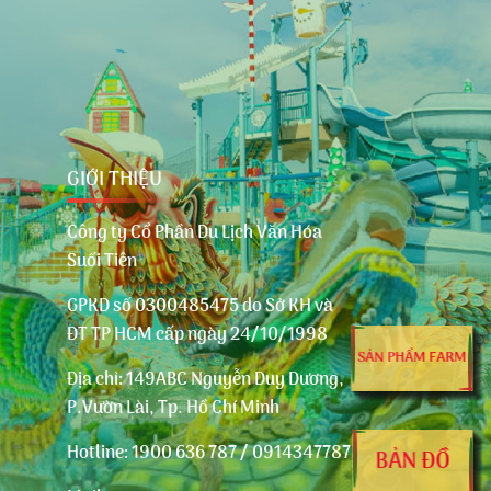
GIỚI THIỆU
Công ty Cổ Phần Du Lịch Văn Hóa
Suối Tiên
GPKD số 0300485475 do Sở KH và
ĐT TP HCM cấp ngày 24/10/1998
SẢN PHẨM FARM
Địa chỉ:
149ABC Nguyễn Duy Dương,
m
P.Vườn Lài, Tp. Hồ Chí Minh
Hotline:
1900 636 787 / 0914347787
BẢN ĐỒ