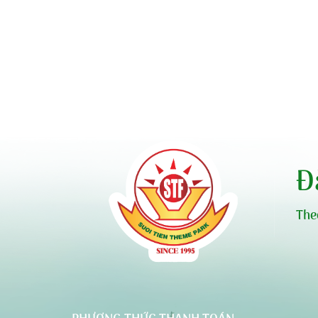
Đ
The