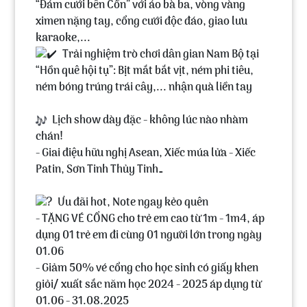
“Đám cưới bên Cồn” với áo bà ba, vòng vàng
ximen nặng tay, cổng cưới độc đáo, giao lưu
karaoke,...
Trải nghiệm trò chơi dân gian Nam Bộ tại
“Hồn quê hội tụ”: Bịt mắt bắt vịt, ném phi tiêu,
ném bóng trúng trái cây,... nhận quà liền tay
Lịch show dày đặc - không lúc nào nhàm
chán!
- Giai điệu hữu nghị Asean, Xiếc múa lửa - Xiếc
Patin, Sơn Tinh Thủy Tinh…
Ưu đãi hot, Note ngay kẻo quên
- TẶNG VÉ CỔNG cho trẻ em cao từ 1m - 1m4, áp
dụng 01 trẻ em đi cùng 01 người lớn trong ngày
01.06
- Giảm 50% vé cổng cho học sinh có giấy khen
giỏi/ xuất sắc năm học 2024 - 2025 áp dụng từ
01.06 - 31.08.2025