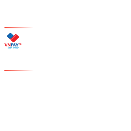
và ngập tràn cảm
xúc.
PHƯƠNG THỨC THANH TOÁN
VỀ CHÚNG TÔI
Giới thiệu
Trải nghiệm
Bảng giá
Tin tức
Nhà hàng
Dich vụ