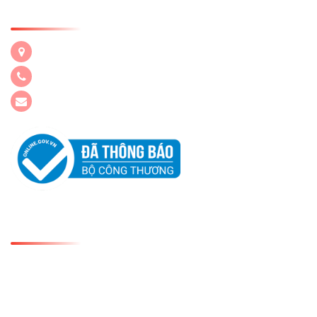
LIÊN HỆ NGAY
120 Xa Lộ Hà Nội, P. Tăng Nhơn Phú, TP.Hồ Chí Minh
1900 636 787 / 028. 38960 260
phongkinhdoanh@suoitien.com
GIỚI THIỆU
Công ty Cổ Phần Du Lịch Văn Hóa Suối Tiên
GPKD số 0300485475 do Sở KH và ĐT TP HCM cấp ngày
24/10/1998