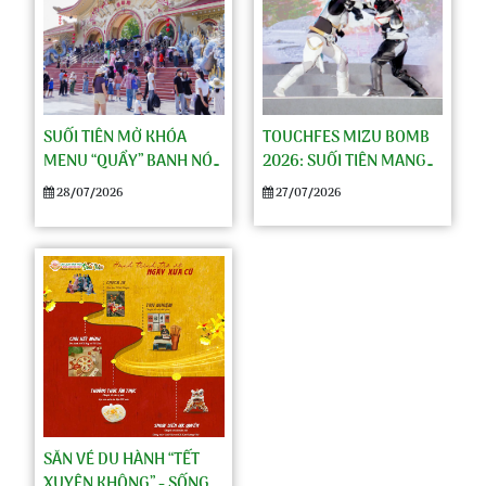
TOUCHFES MIZU BOMB
SUỐI TIÊN MỞ KHÓA
2026: SUỐI TIÊN MANG
MENU “QUẨY” BANH NÓC
VĂN HÓA NHẬT BẢN ĐẾN
CHO NGÀY VUI CHƠI
27/07/2026
28/07/2026
GẦN HƠN VỚI DU KHÁCH
TRỌN VẸN
VIỆT
SĂN VÉ DU HÀNH “TẾT
Đến với Combo Tết
XUYÊN KHÔNG” - SỐNG