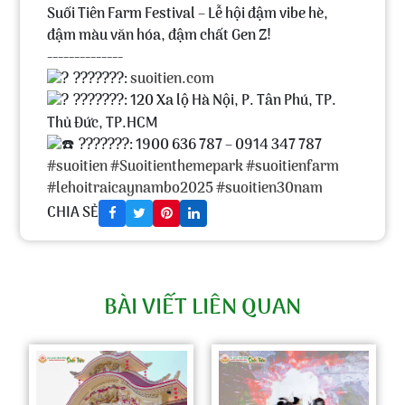
Suối Tiên Farm Festival – Lễ hội đậm vibe hè,
đậm màu văn hóa, đậm chất Gen Z!
--------------
???????:
suoitien.com
???????: 120 Xa lộ Hà Nội, P. Tân Phú, TP.
Thủ Đức, TP.HCM
???????: 1900 636 787 – 0914 347 787
#suoitien
#Suoitienthemepark
#suoitienfarm
#lehoitraicaynambo2025
#suoitien30nam
CHIA SẺ
BÀI VIẾT LIÊN QUAN