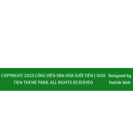
Địa chỉ:
149ABC Nguyễn Duy Dương, P.Vườn Lài, Tp. Hồ Chí
Minh
Hotline:
1900 636 787 / 0914347787
Mail:
phongkinhdoanh@suoitien.com
COPYRIGHT 2023 CÔNG VIÊN VĂN HÓA SUỐI TIÊN | SUOI
Designed by
TIEN THEME PARK. ALL RIGHTS RESERVED
Halink Web