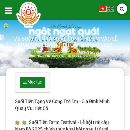
1/6 SUỐI TIÊN TẶNG VÉ CỔNG TRẺ EM VÀO LỄ
KHAI MẠC LỄ HỘI TRÁI CÂY NAM BỘ 2025
08/11/2025
Trang chủ
Ưu đãi và sự kiện
Tin tức
Mục lục
Suối Tiên Tặng Vé Cổng Trẻ Em - Gia Đình Mình
Quẩy Vui Hết Cỡ
Suối Tiên Farm Festival - Lễ hội trái cây
Nam Bộ 2025 chính thức khai hội ngày 1/6 với