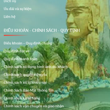
Dich vụ
Ưu đãi và sự kiện
Liên hệ
ĐIỀU KHOẢN - CHÍNH SÁCH - QUY ĐỊNH
Điều khoản – Quy định chung
Quy định đặt vé
Quy định thanh toán
Chính sách sử dụng hình ảnh du khách
Chính sách quyền riêng tư
Chính sách xử lý khiếu nại
Chính Sách Bảo Mật Thông Tin
Chính sách kiểm hàng
Chính sách vận chuyển và giao nhận