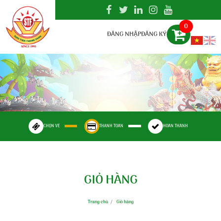
0
ĐĂNG NHẬP
ĐĂNG KÝ
CHỌN VÉ
THANH TOÁN
HOÀN THÀNH
GIỎ HÀNG
Trang chủ
Giỏ hàng