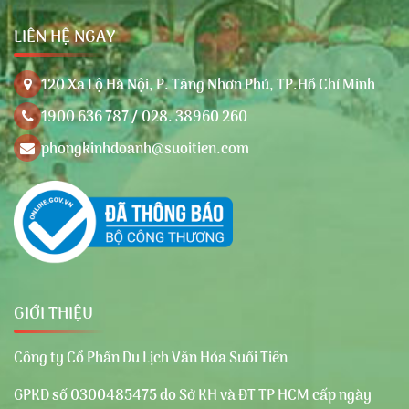
LIÊN HỆ NGAY
120 Xa Lộ Hà Nội, P. Tăng Nhơn Phú, TP.Hồ Chí Minh
1900 636 787 / 028. 38960 260
phongkinhdoanh@suoitien.com
GIỚI THIỆU
Công ty Cổ Phần Du Lịch Văn Hóa Suối Tiên
GPKD số 0300485475 do Sở KH và ĐT TP HCM cấp ngày